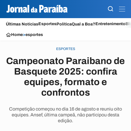
Esportes
Entretenimento
Bl
Últimas Notícias
Política
Qual a Boa?
Home
>
esportes
ESPORTES
Campeonato Paraibano de
Basquete 2025: confira
equipes, formato e
confrontos
Competição começou no dia 16 de agosto e reuniu oito
equipes. Ansef, última campeã, não participou desta
edição.