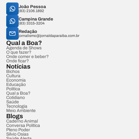
João Pessoa
(83) 2106.1892
Campina Grande
(83) 3315-3204
Redação
jornalismo@jornaldaparaiba.com.br
Qual a Boa?
Agenda de Shows
O que fazer?
Onde comer e beber?
Onde ficar?
Notícias
Bichos
Cultura
Economia
Educação
Política
Qual a Boa?
Cotidiano
Saúde
Tecnologia
Meio Ambiente
Blogs
Caderno Animal
Conversa Política
Pleno Poder
Sílvio Osias
Saúde Alerta