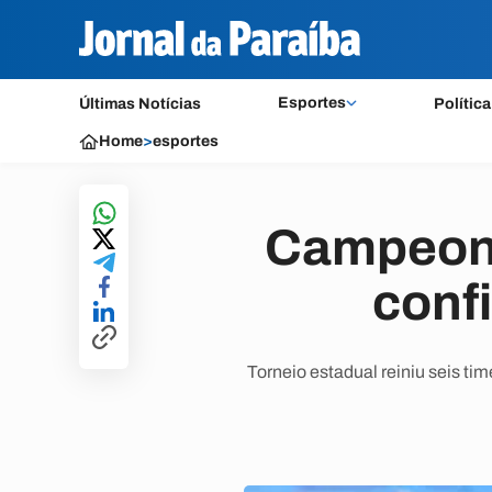
Esportes
Últimas Notícias
Política
Home
>
esportes
Campeona
conf
Torneio estadual reiniu seis t