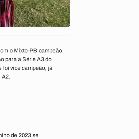
u com o Mixto-PB campeão.
ão para a Série A3 do
 foi vice campeão, já
a A2.
nino de 2023 se