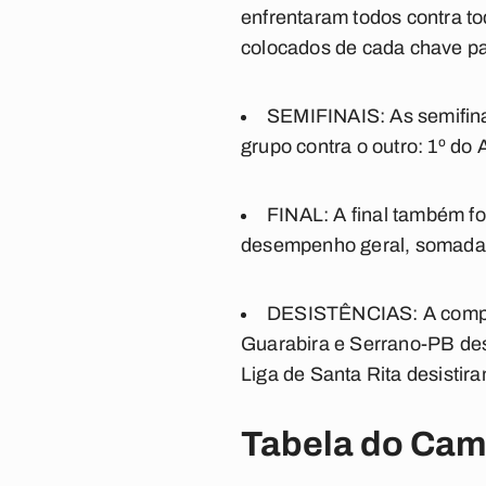
enfrentaram todos contra to
colocados de cada chave pa
SEMIFINAIS
: As semifi
grupo contra o outro: 1º do A
FINAL
: A final também f
desempenho geral, somadas
DESISTÊNCIAS:
A compe
Guarabira e Serrano-PB des
Liga de Santa Rita desistir
Tabela do Cam