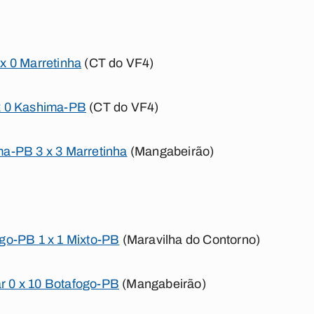
x 0 Marretinha
(CT do VF4)
x 0 Kashima-PB
(CT do VF4)
a-PB 3 x 3 Marretinha
(Mangabeirão)
go-PB 1 x 1 Mixto-PB
(Maravilha do Contorno)
 0 x 10 Botafogo-PB
(Mangabeirão)