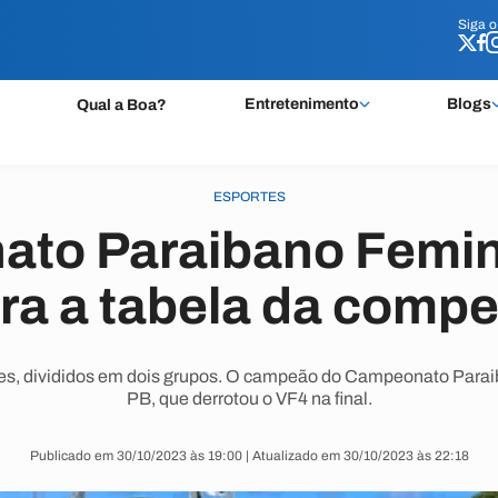
Siga 
Siga 
Entretenimento
Blogs
Qual a Boa?
ESPORTES
to Paraibano Femin
ira a tabela da compe
imes, divididos em dois grupos. O campeão do Campeonato Parai
PB, que derrotou o VF4 na final.
Publicado em 30/10/2023 às 19:00 | Atualizado em 30/10/2023 às 22:18