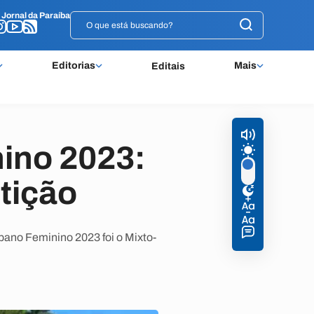
o
o
Jornal da Paraíba
Jornal da Paraíba
Editorias
Mais
Editais
ino 2023:
tição
bano Feminino 2023 foi o Mixto-