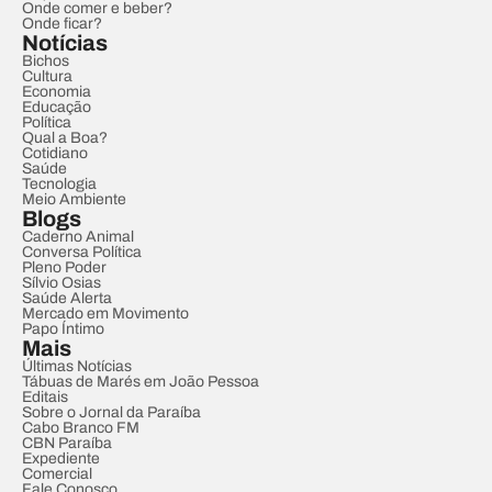
Onde comer e beber?
Onde ficar?
Notícias
Bichos
Cultura
Economia
Educação
Política
Qual a Boa?
Cotidiano
Saúde
Tecnologia
Meio Ambiente
Blogs
Caderno Animal
Conversa Política
Pleno Poder
Sílvio Osias
Saúde Alerta
Mercado em Movimento
Papo Íntimo
Mais
Últimas Notícias
Tábuas de Marés em João Pessoa
Editais
Sobre o Jornal da Paraíba
Cabo Branco FM
CBN Paraíba
Expediente
Comercial
Fale Conosco