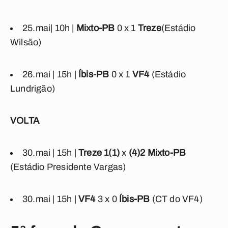
25.mai
| 10h |
Mixto-PB
0 x 1
Treze
(Estádio
Wilsão)
26.mai | 15h |
Íbis-PB
0 x 1
VF4
(Estádio
Lundrigão)
VOLTA
30.mai | 15h |
Treze 1(1)
x
(4)2
Mixto-PB
(Estádio Presidente Vargas)
30.mai | 15h |
VF4
3 x 0
Íbis-PB
(CT do VF4)