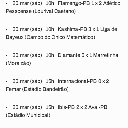
30.mar (sáb) | 10h |
Flamengo-PB
1
x
2
Atlético
Pessoense
(Lourival Caetano)
30.mar (sáb)
|
10h |
Kashima-PB
3
x
1
Liga de
Bayeux
(Campo do Chico Matemático)
30.mar (sáb) | 10h |
Diamante
5
x
1
Marretinha
(Moraizão)
30.mar (sáb)
|
15h
| Internacional-PB
0
x
2
Femar
(Estádio Bandeirão)
30.mar (sáb)
|
15h |
Ibis-PB
2
x
2
Avai-PB
(Estádio Municipal)