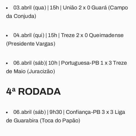
03.abril (qua) | 15h |
União
2
x
0
Guará
(Campo
da Conjuda)
04.abril (qui) | 15h |
Treze
2
x
0
Queimadense
(Presidente Vargas)
06.abril (sáb)
|
10h |
Portuguesa-PB
1
x
3
Treze
de Maio
(Juracizão)
4ª RODADA
06.abril (sáb) | 9h30 |
Confiança-PB
3
x
3
Liga
de Guarabira
(Toca do Papão)