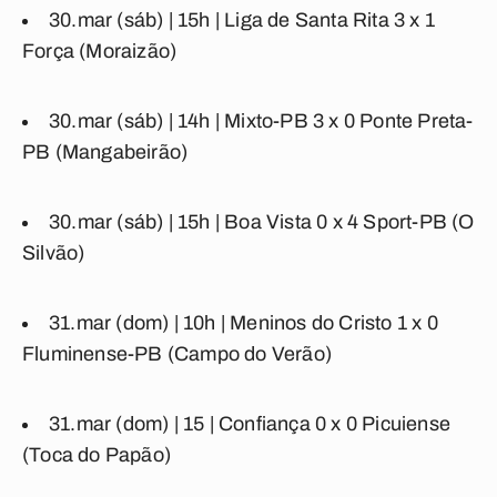
30.mar (sáb)
|
15h |
Liga de Santa Rita
3
x
1
Força
(Moraizão)
30.mar (sáb) | 14h |
Mixto-PB
3
x
0
Ponte Preta-
PB
(Mangabeirão)
30.mar (sáb) | 15h |
Boa Vista
0
x
4
Sport-PB
(O
Silvão)
31.mar (dom)
|
10h |
Meninos do Cristo
1
x
0
Fluminense-PB
(Campo do Verão)
31.mar (dom)
|
15 |
Confiança
0
x
0
Picuiense
(Toca do Papão)