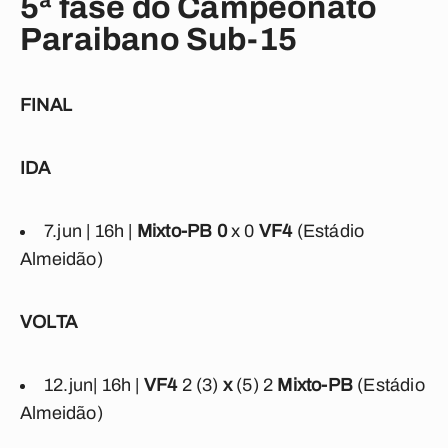
5ª fase do Campeonato
Paraibano Sub-15
FINAL
IDA
7.jun | 16h |
Mixto-PB
0
x 0
VF4
(Estádio
Almeidão)
VOLTA
12.jun
| 16h |
VF4
2 (3)
x
(5) 2
Mixto-PB
(Estádio
Almeidão)