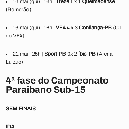
16.mai (qui) | 16h |
Treze
1 x 1
Queimadense
(Romerão)
16.mai (qui) | 16h |
VF4
4 x 3
Confiança-PB
(CT
do VF4)
21.mai | 25h |
Sport-PB
0
x 2
Íbis-PB
(Arena
Luizão)
4ª fase do Campeonato
Paraibano Sub-15
SEMIFINAIS
IDA