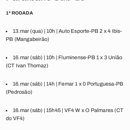
1ª RODADA
13.mar (qua) | 10h |
Auto Esporte-PB
2
x
4
Ibis-
PB
(Mangabeirão)
16.mar (sáb) | 10h |
Fluminense-PB
1
x
3
União
(CT Ivan Thomaz)
16.mar (sáb) | 14h |
Femar
1
x
0
Portuguesa-PB
(Pedrosão)
16.mar (sáb) | 15h45 |
VF4
W
x
O
Palmares
(CT
do VF4)