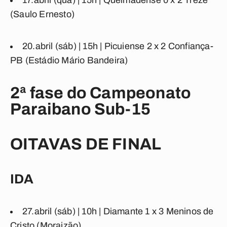
17.abril (qua) | 15h |
Queimadense
0
x
2
Treze
(Saulo Ernesto)
20.abril (sáb) | 15h |
Picuiense
2
x
2
Confiança-
PB
(Estádio Mário Bandeira)
2ª fase do Campeonato
Paraibano Sub-15
OITAVAS DE FINAL
IDA
27.abril (sáb) | 10h |
Diamante
1 x 3
Meninos de
Cristo
(Moraizão)