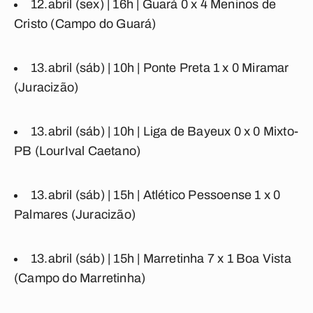
12.abril (sex) | 16h |
Guará
0
x
4
Meninos de
Cristo
(Campo do Guará)
13.abril (sáb) | 10h |
Ponte Preta
1
x
0
Miramar
(Juracizão)
13.abril (sáb) | 10h |
Liga de Bayeux
0
x
0
Mixto-
PB
(LourIval Caetano)
13.abril (sáb) | 15h |
Atlético Pessoense
1
x
0
Palmares
(Juracizão)
13.abril (sáb) | 15h |
Marretinha
7
x
1
Boa Vista
(Campo do Marretinha)