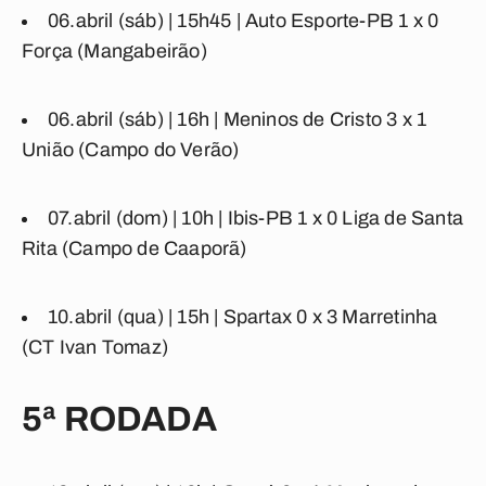
06.abril (sáb) | 15h45 |
Auto Esporte-PB
1
x
0
Força
(Mangabeirão)
06.abril (sáb) | 16h |
Meninos de Cristo
3
x
1
União
(Campo do Verão)
07.abril (dom) | 10h |
Ibis-PB
1
x
0
Liga de Santa
Rita
(Campo de Caaporã)
10.abril (qua) | 15h |
Spartax
0
x
3
Marretinha
(CT Ivan Tomaz)
5ª RODADA