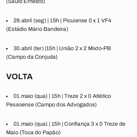
(Saulo Ernesto)
29.abril (seg) | 15h |
Picuiense
0 x 1
VF4
(Estádio Mário Bandeira)
30.abril (ter) |15h |
União
2 x 2
Mixto-PB
(Campo da Conjuda)
VOLTA
01.maio (qua) | 15h |
Treze
2 x 0
Atlético
Pessoense
(Campo dos Advogados)
01.maio (qua) | 15h |
Confiança
3 x 0
Treze de
Maio
(Toca do Papão)