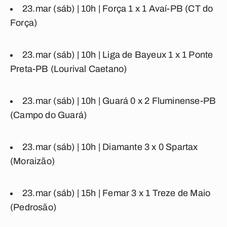
23.mar (sáb) | 10h |
Força
1
x
1
Avaí-PB
(CT do
Força)
23.mar (sáb) | 10h |
Liga de Bayeux
1
x
1
Ponte
Preta-PB
(Lourival Caetano)
23.mar (sáb) | 10h |
Guará
0
x
2
Fluminense-PB
(Campo do Guará)
23.mar (sáb) | 10h |
Diamante
3
x
0
Spartax
(Moraizão)
23.mar (sáb) | 15h |
Femar
3
x
1
Treze de Maio
(Pedrosão)