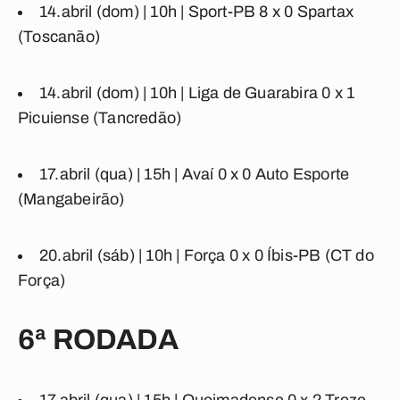
14.abril (dom) | 10h |
Sport-PB
8
x
0
Spartax
(Toscanão)
14.abril (dom) | 10h |
Liga de Guarabira
0
x
1
Picuiense
(Tancredão)
17.abril (qua) | 15h |
Avaí
0
x
0
Auto Esporte
(Mangabeirão)
20.abril (sáb) | 10h |
Força
0
x
0
Íbis-PB
(CT do
Força)
6ª RODADA