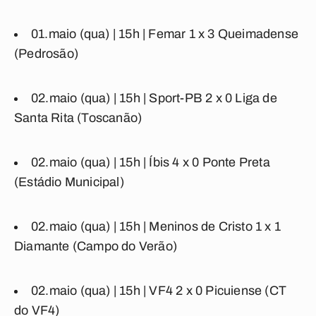
01.maio (qua) | 15h |
Femar
1 x 3
Queimadense
(Pedrosão)
02.maio (qua) | 15h |
Sport-PB
2 x 0
Liga de
Santa Rita
(Toscanão)
02.maio (qua) | 15h |
Íbis
4 x 0
Ponte Preta
(Estádio Municipal)
02.maio (qua) | 15h |
Meninos
de
Cristo
1 x 1
Diamante
(Campo do Verão)
02.maio (qua) | 15h |
VF4
2 x 0
Picuiense
(CT
do VF4)