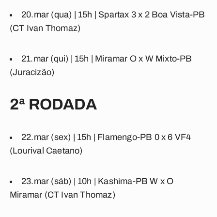
20.mar (qua) | 15h |
Spartax
3
x
2
Boa Vista-PB
(CT Ivan Thomaz)
21.mar (qui) | 15h |
Miramar
O
x
W
Mixto-PB
(Juracizão)
2ª RODADA
22.mar (sex) | 15h |
Flamengo-PB
0
x
6
VF4
(Lourival Caetano)
23.mar (sáb) | 10h |
Kashima-PB
W
x
O
Miramar
(CT Ivan Thomaz)