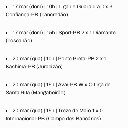
17.mar (dom) | 10h |
Liga de Guarabira
0
x
3
Confiança-PB
(Tancredão)
17.mar (dom) | 15h |
Sport-PB
2
x
1
Diamante
(Toscanão)
20.mar (qua) | 10h |
Ponte Preta-PB
2
x
1
Kashima-PB
(Juracizão)
20.mar (qua) | 15h |
Avaí-PB
W
x
O
Liga de
Santa Rita
(Mangabeirão)
20.mar (qua) | 15h |
Treze de Maio
1
x
0
Internacional-PB
(Campo dos Bancários)