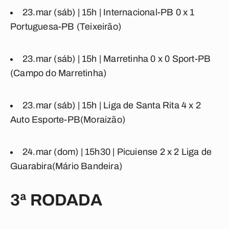
23.mar (sáb) | 15h |
Internacional-PB
0
x
1
Portuguesa-PB
(Teixeirão)
23.mar (sáb) | 15h |
Marretinha
0
x
0
Sport-PB
(Campo do Marretinha)
23.mar (sáb) | 15h |
Liga de Santa Rita
4
x
2
Auto Esporte-PB
(Moraizão)
24.mar (dom) | 15h30 |
Picuiense
2
x
2
Liga de
Guarabira
(Mário Bandeira)
3ª RODADA