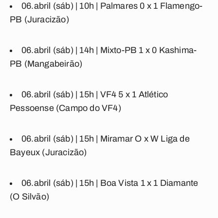
06.abril (sáb) | 10h |
Palmares
0
x
1
Flamengo-
PB
(Juracizão)
06.abril (sáb) | 14h |
Mixto-PB
1
x
0
Kashima-
PB
(Mangabeirão)
06.abril (sáb) | 15h |
VF4
5
x
1
Atlético
Pessoense
(Campo do VF4)
06.abril (sáb) | 15h |
Miramar
O
x
W
Liga de
Bayeux
(Juracizão)
06.abril (sáb) | 15h |
Boa Vista
1
x
1
Diamante
(O Silvão)