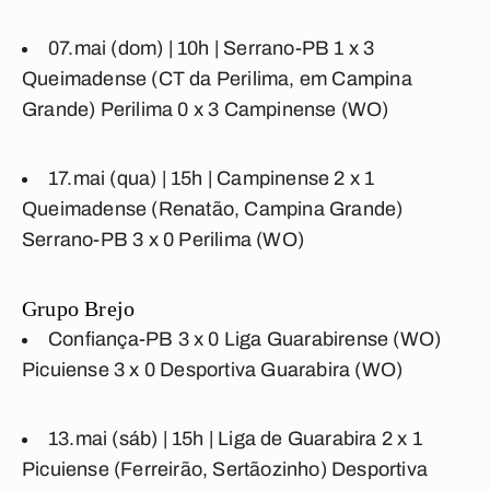
07.mai (dom) | 10h |
Serrano-PB 1 x 3
Queimadense
(CT da Perilima, em Campina
Grande)
Perilima 0 x 3 Campinense
(WO)
17.mai (qua) | 15h |
Campinense 2 x 1
Queimadense
(Renatão, Campina Grande)
Serrano-PB 3 x 0 Perilima
(WO)
Grupo Brejo
Confiança-PB 3 x 0 Liga Guarabirense
(WO)
Picuiense 3 x 0 Desportiva Guarabira
(WO)
13.mai (sáb) | 15h |
Liga de Guarabira 2 x 1
Picuiense
(Ferreirão, Sertãozinho)
Desportiva