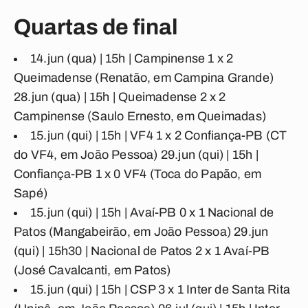
Quartas de final
14.jun (qua) | 15h |
Campinense 1 x 2
Queimadense
(Renatão, em Campina Grande)
28.jun (qua) | 15h |
Queimadense 2 x 2
Campinense
(Saulo Ernesto, em Queimadas)
15.jun (qui) | 15h |
VF4 1 x 2 Confiança-PB
(CT
do VF4, em João Pessoa) 29.jun (qui) | 15h |
Confiança-PB 1 x 0 VF4
(Toca do Papão, em
Sapé)
15.jun (qui) | 15h |
Avaí-PB 0 x 1 Nacional de
Patos
(Mangabeirão, em João Pessoa) 29.jun
(qui) | 15h30 |
Nacional de Patos 2 x 1 Avaí-PB
(José Cavalcanti, em Patos)
15.jun (qui) | 15h |
CSP 3 x 1 Inter de Santa Rita