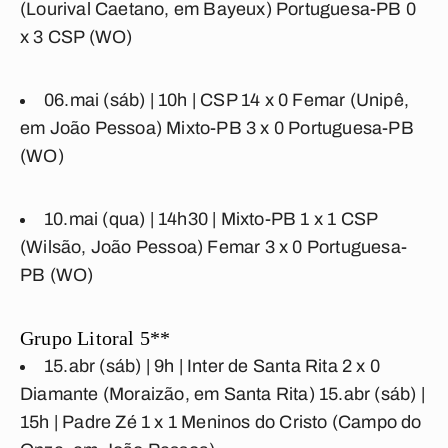
(Lourival Caetano, em Bayeux)
Portuguesa-PB 0
x 3 CSP
(WO)
06.mai (sáb) | 10h |
CSP 14 x 0 Femar
(Unipê,
em João Pessoa)
Mixto-PB 3 x 0 Portuguesa-PB
(WO)
10.mai (qua) | 14h30 |
Mixto-PB 1 x 1 CSP
(Wilsão, João Pessoa)
Femar 3 x 0 Portuguesa-
PB
(WO)
Grupo Litoral 5**
15.abr (sáb) | 9h |
Inter de Santa Rita 2 x 0
Diamante
(Moraizão, em Santa Rita) 15.abr (sáb) |
15h |
Padre Zé 1 x 1 Meninos do Cristo
(Campo do