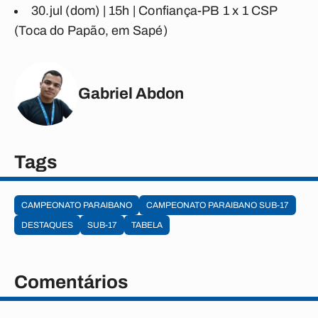
30.jul (dom) | 15h |
Confiança-PB 1 x 1 CSP
(Toca do Papão, em Sapé)
Gabriel Abdon
Tags
CAMPEONATO PARAIBANO
CAMPEONATO PARAIBANO SUB-17
DESTAQUES
SUB-17
TABELA
Comentários