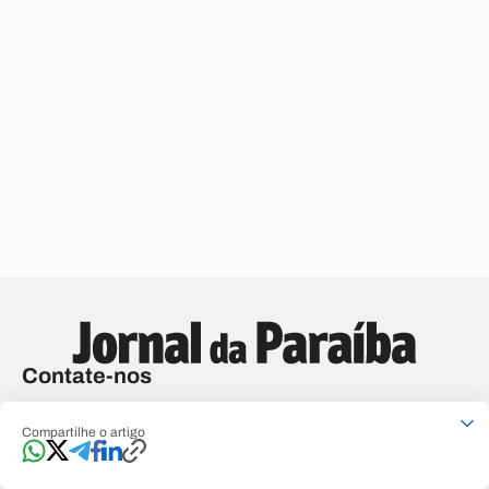
Contate-nos
João Pessoa
Compartilhe o artigo
(83) 2106.1892
Campina Grande
(83) 3315-3204