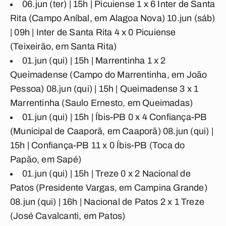
06.jun (ter) | 15h |
Picuiense 1 x 6 Inter de Santa
Rita
(Campo Aníbal, em Alagoa Nova) 10.jun (sáb)
| 09h |
Inter de Santa Rita 4 x 0 Picuiense
(Teixeirão, em Santa Rita)
01.jun (qui) | 15h |
Marrentinha 1 x 2
Queimadense
(Campo do Marrentinha, em João
Pessoa) 08.jun (qui) | 15h |
Queimadense 3 x 1
Marrentinha
(Saulo Ernesto, em Queimadas)
01.jun (qui) | 15h |
Íbis-PB 0 x 4 Confiança-PB
(Municipal de Caaporã, em Caaporã) 08.jun (qui) |
15h |
Confiança-PB 11 x 0 Íbis-PB
(Toca do
Papão, em Sapé)
01.jun (qui) | 15h |
Treze 0 x 2 Nacional de
Patos
(Presidente Vargas, em Campina Grande)
08.jun (qui) | 16h |
Nacional de Patos 2 x 1 Treze
(José Cavalcanti, em Patos)