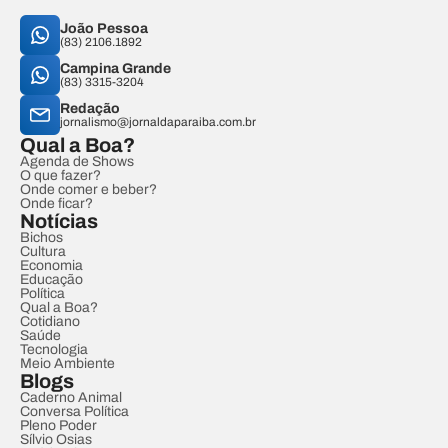
João Pessoa
(83) 2106.1892
Campina Grande
(83) 3315-3204
Redação
jornalismo@jornaldaparaiba.com.br
Qual a Boa?
Agenda de Shows
O que fazer?
Onde comer e beber?
Onde ficar?
Notícias
Bichos
Cultura
Economia
Educação
Política
Qual a Boa?
Cotidiano
Saúde
Tecnologia
Meio Ambiente
Blogs
Caderno Animal
Conversa Política
Pleno Poder
Sílvio Osias