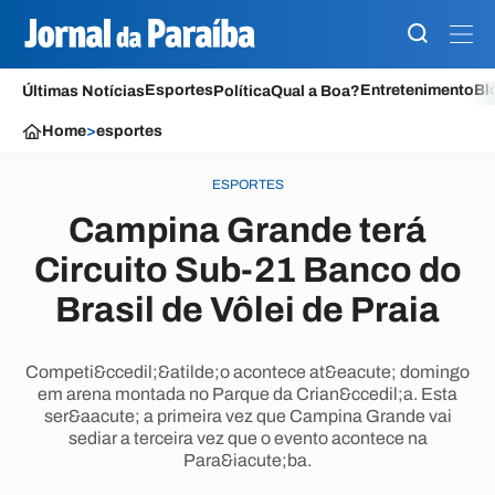
Esportes
Entretenimento
Bl
Últimas Notícias
Política
Qual a Boa?
Home
>
esportes
ESPORTES
Campina Grande terá
Circuito Sub-21 Banco do
Brasil de Vôlei de Praia
Competi&ccedil;&atilde;o acontece at&eacute; domingo
em arena montada no Parque da Crian&ccedil;a. Esta
ser&aacute; a primeira vez que Campina Grande vai
sediar a terceira vez que o evento acontece na
Para&iacute;ba.