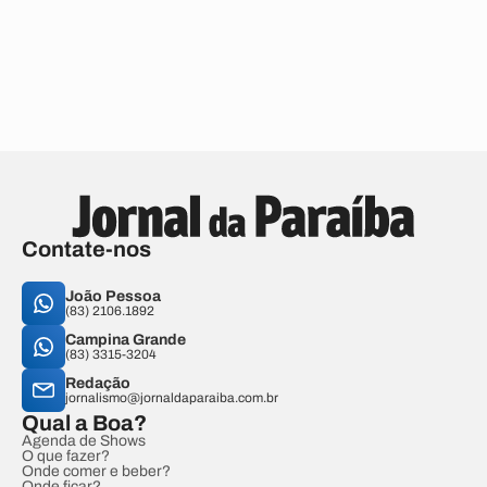
Contate-nos
João Pessoa
(83) 2106.1892
Campina Grande
(83) 3315-3204
Redação
jornalismo@jornaldaparaiba.com.br
Qual a Boa?
Agenda de Shows
O que fazer?
Onde comer e beber?
Onde ficar?