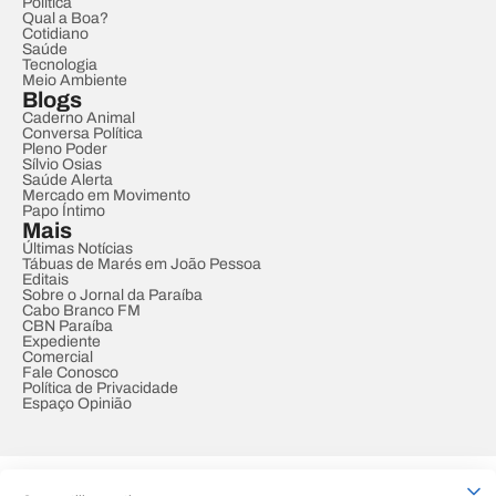
Política
Qual a Boa?
Cotidiano
Saúde
Tecnologia
Meio Ambiente
Blogs
Caderno Animal
Conversa Política
Pleno Poder
Sílvio Osias
Saúde Alerta
Mercado em Movimento
Papo Íntimo
Mais
Últimas Notícias
Tábuas de Marés em João Pessoa
Editais
Sobre o Jornal da Paraíba
Cabo Branco FM
CBN Paraíba
Expediente
Comercial
Fale Conosco
Política de Privacidade
Espaço Opinião
© REDE PARAÍBA DE COMUNICAÇÃO