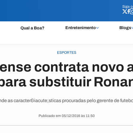
Siga 
Siga 
Entretenimento
Blogs
Qual a Boa?
ESPORTES
nse contrata novo 
para substituir Rona
de as caracter&iacute;sticas procuradas pelo gerente de futeb
Publicado em 05/12/2016 às 11:50