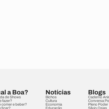
al a Boa?
Notícias
Blogs
da de Shows
Bichos
Caderno Ani
e fazer?
Cultura
Conversa Pol
 comer e beber?
Economia
Pleno Poder
 ficar?
Educação
Sílvio Osias