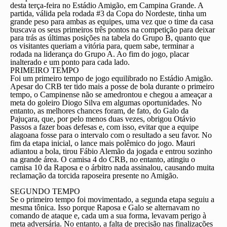
desta terça-feira no Estádio Amigão, em Campina Grande. A
partida, válida pela rodada #3 da Copa do Nordeste, tinha um
grande peso para ambas as equipes, uma vez que o time da casa
buscava os seus primeiros três pontos na competição para deixar
para trás as últimas posições na tabela do Grupo B, quanto que
os visitantes queriam a vitória para, quem sabe, terminar a
rodada na liderança do Grupo A. Ao fim do jogo, placar
inalterado e um ponto para cada lado.
PRIMEIRO TEMPO
Foi um primeiro tempo de jogo equilibrado no Estádio Amigão.
Apesar do CRB ter tido mais a posse de bola durante o primeiro
tempo, o Campinense não se amedrontou e chegou a ameaçar a
meta do goleiro Diogo Silva em algumas oportunidades. No
entanto, as melhores chances foram, de fato, do Galo da
Pajuçara, que, por pelo menos duas vezes, obrigou Otávio
Passos a fazer boas defesas e, com isso, evitar que a equipe
alagoana fosse para o intervalo com o resultado a seu favor. No
fim da etapa inicial, o lance mais polêmico do jogo. Mauri
adiantou a bola, tirou Fábio Alemão da jogada e entrou sozinho
na grande área. O camisa 4 do CRB, no entanto, atingiu o
camisa 10 da Raposa e o árbitro nada assinalou, causando muita
reclamação da torcida raposeira presente no Amigão.
SEGUNDO TEMPO
Se o primeiro tempo foi movimentado, a segunda etapa seguiu a
mesma tônica. Isso porque Raposa e Galo se alternavam no
comando de ataque e, cada um a sua forma, levavam perigo à
meta adversária. No entanto, a falta de precisão nas finalizações