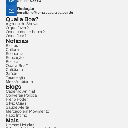
(83) 3315-3204
Redação
jornalismo@jornaldaparaiba.com.br
Qual a Boa?
Agenda de Shows
O que fazer?
Onde comer e beber?
Onde ficar?
Notícias
Bichos
Cultura
Economia
Educação
Política
Qual a Boa?
Cotidiano
Saúde
Tecnologia
Meio Ambiente
Blogs
Caderno Animal
Conversa Política
Pleno Poder
Sílvio Osias
Saúde Alerta
Mercado em Movimento
Papo Íntimo
Mais
Últimas Notícias