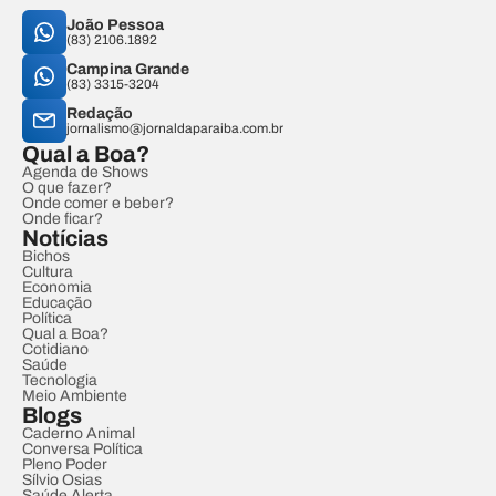
João Pessoa
(83) 2106.1892
Campina Grande
(83) 3315-3204
Redação
jornalismo@jornaldaparaiba.com.br
Qual a Boa?
Agenda de Shows
O que fazer?
Onde comer e beber?
Onde ficar?
Notícias
Bichos
Cultura
Economia
Educação
Política
Qual a Boa?
Cotidiano
Saúde
Tecnologia
Meio Ambiente
Blogs
Caderno Animal
Conversa Política
Pleno Poder
Sílvio Osias
Saúde Alerta