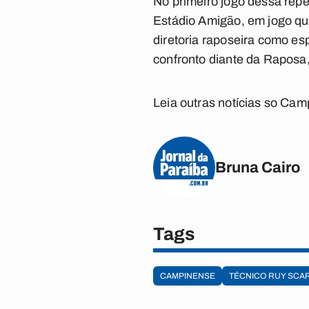
No primeiro jogo dessa repe
Estádio Amigão, em jogo qu
diretoria raposeira como e
confronto diante da Raposa
Leia outras notícias so Ca
Bruna Cairo
Tags
CAMPINENSE
TÉCNICO RUY SCA