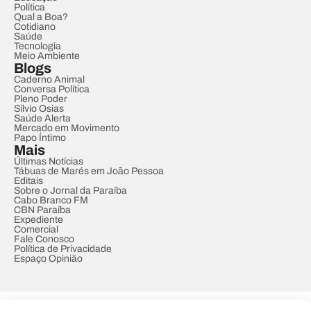
Política
Qual a Boa?
Cotidiano
Saúde
Tecnologia
Meio Ambiente
Blogs
Caderno Animal
Conversa Política
Pleno Poder
Sílvio Osias
Saúde Alerta
Mercado em Movimento
Papo Íntimo
Mais
Últimas Notícias
Tábuas de Marés em João Pessoa
Editais
Sobre o Jornal da Paraíba
Cabo Branco FM
CBN Paraíba
Expediente
Comercial
Fale Conosco
Política de Privacidade
Espaço Opinião
© REDE PARAÍBA DE COMUNICAÇÃO