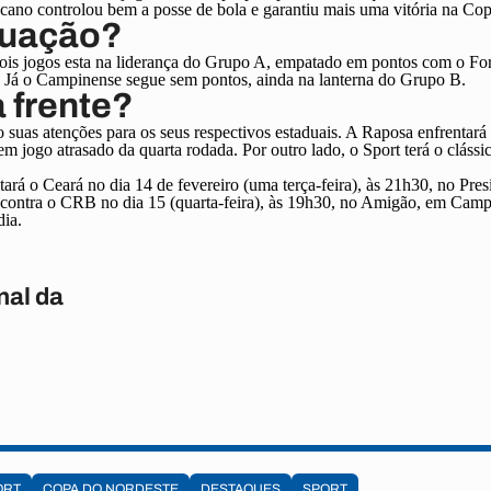
ano controlou bem a posse de bola e garantiu mais uma vitória na Co
tuação?
ois jogos esta na liderança do Grupo A, empatado em pontos com o Fo
). Já o Campinense segue sem pontos, ainda na lanterna do Grupo B.
 frente?
 suas atenções para os seus respectivos estaduais. A Raposa enfrentar
m jogo atrasado da quarta rodada. Por outro lado, o Sport terá o clássic
tará o Ceará no dia 14 de fevereiro (uma terça-feira), às 21h30, no Pres
ontra o CRB no dia 15 (quarta-feira), às 19h30, no Amigão, em Camp
dia.
nal da
ORT
COPA DO NORDESTE
DESTAQUES
SPORT