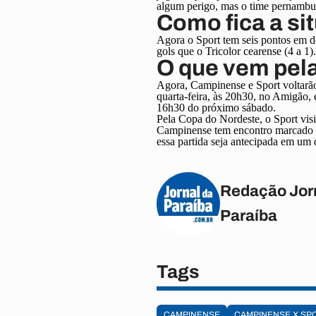
algum perigo, mas o time pernambuc
Como fica a si
Agora o Sport tem seis pontos em d
gols que o Tricolor cearense (4 a 1
O que vem pela
Agora, Campinense e Sport voltarão
quarta-feira, às 20h30, no Amigão, e
16h30 do próximo sábado.
Pela Copa do Nordeste, o Sport visi
Campinense tem encontro marcado c
essa partida seja antecipada em um 
Redação Jor
Paraíba
Tags
CAMPINENSE
CAMPINENSE X SP