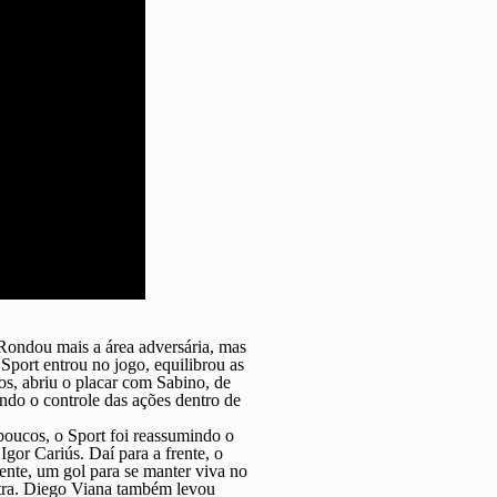
Rondou mais a área adversária, mas
port entrou no jogo, equilibrou as
os, abriu o placar com Sabino, de
ndo o controle das ações dentro de
oucos, o Sport foi reassumindo o
Igor Cariús. Daí para a frente, o
ente, um gol para se manter viva no
ntra. Diego Viana também levou