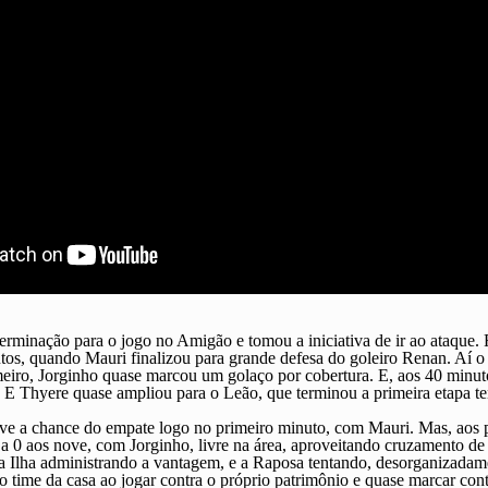
minação para o jogo no Amigão e tomou a iniciativa de ir ao ataque. 
os, quando Mauri finalizou para grande defesa do goleiro Renan. Aí o S
meiro, Jorginho quase marcou um golaço por cobertura. E, aos 40 minut
 E Thyere quase ampliou para o Leão, que terminou a primeira etapa te
ve a chance do empate logo no primeiro minuto, com Mauri. Mas, aos p
 a 0 aos nove, com Jorginho, livre na área, aproveitando cruzamento de 
a Ilha administrando a vantagem, e a Raposa tentando, desorganizadam
 o time da casa ao jogar contra o próprio patrimônio e quase marcar co