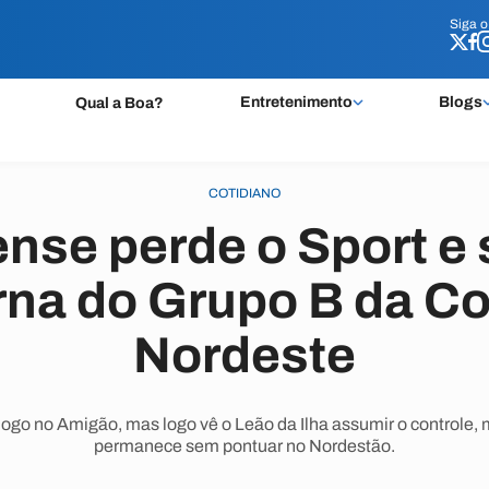
Siga 
Siga 
Entretenimento
Blogs
Qual a Boa?
COTIDIANO
nse perde o Sport e 
rna do Grupo B da C
Nordeste
go no Amigão, mas logo vê o Leão da Ilha assumir o controle,
permanece sem pontuar no Nordestão.