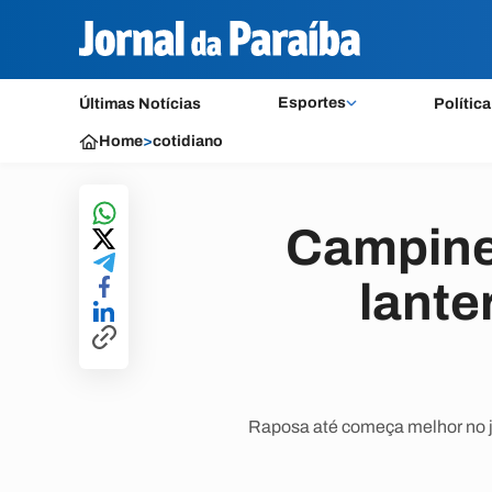
Esportes
Últimas Notícias
Política
Home
>
cotidiano
Campine
lante
Raposa até começa melhor no jo