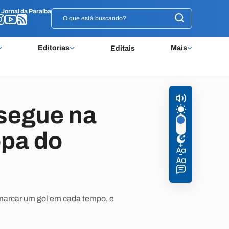
o
o
Jornal da Paraíba
Jornal da Paraíba
Editorias
Mais
Editais
segue na
opa do
 marcar um gol em cada tempo, e