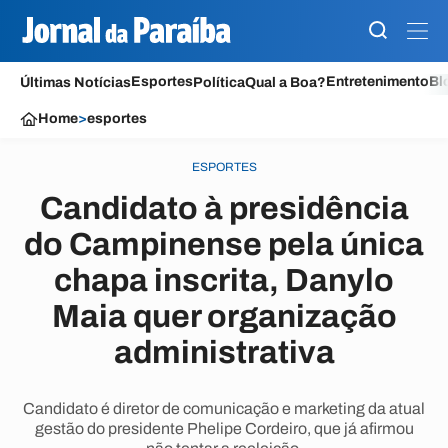
Esportes
Entretenimento
Bl
Últimas Notícias
Política
Qual a Boa?
Home
>
esportes
ESPORTES
Candidato à presidência
do Campinense pela única
chapa inscrita, Danylo
Maia quer organização
administrativa
Candidato é diretor de comunicação e marketing da atual
gestão do presidente Phelipe Cordeiro, que já afirmou