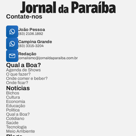
Contate-nos
João Pessoa
(83) 2106.1892
Campina Grande
(83) 3315-3204
Redação
jornalismo@jornaldaparaiba.com.br
Qual a Boa?
Agenda de Shows
O que fazer?
Onde comer e beber?
Onde ficar?
Notícias
Bichos
Cultura
Economia
Educação
Política
Qual a Boa?
Cotidiano
Saúde
Tecnologia
Meio Ambiente