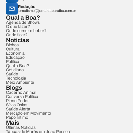
Redação
jornalismo@jornaldaparaiba.com.br
Qual a Boa?
Agenda de Shows
O que fazer?
Onde comer e beber?
Onde ficar?
Notícias
Bichos
Cultura
Economia
Educação
Política
Qual a Boa?
Cotidiano
Saúde
Tecnologia
Meio Ambiente
Blogs
Caderno Animal
Conversa Política
Pleno Poder
Sílvio Osias
Saúde Alerta
Mercado em Movimento
Papo Íntimo
Mais
Últimas Notícias
Tábuas de Marés em João Pessoa