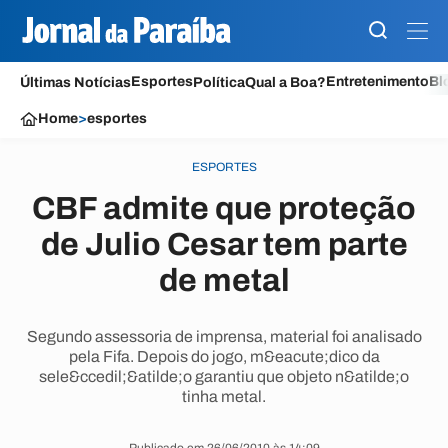
Esportes
Entretenimento
Bl
Últimas Notícias
Política
Qual a Boa?
Home
>
esportes
ESPORTES
CBF admite que proteção
de Julio Cesar tem parte
de metal
Segundo assessoria de imprensa, material foi analisado
pela Fifa. Depois do jogo, m&eacute;dico da
sele&ccedil;&atilde;o garantiu que objeto n&atilde;o
tinha metal.