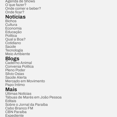
Agenda de Shows
O que fazer?
Onde comer e beber?
Onde ficar?
Notícias
Bichos
Cultura
Economia
Educação
Política
Qual a Boa?
Cotidiano
Saúde
Tecnologia
Meio Ambiente
Blogs
Caderno Animal
Conversa Política
Pleno Poder
Sílvio Osias
Saúde Alerta
Mercado em Movimento
Papo Íntimo
Mais
Últimas Notícias
Tábuas de Marés em João Pessoa
Editais
Sobre o Jornal da Paraíba
Cabo Branco FM
CBN Paraíba
Expediente