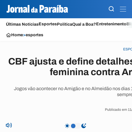
Esportes
Entretenimento
Bl
Últimas Notícias
Política
Qual a Boa?
Home
>
esportes
ESP
CBF ajusta e define detalh
feminina contra A
Jogos vão acontecer no Amigão e no Almeidão nos dias 1
sempre
Publicado em 11