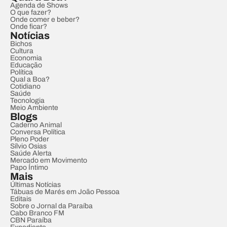
Agenda de Shows
O que fazer?
Onde comer e beber?
Onde ficar?
Notícias
Bichos
Cultura
Economia
Educação
Política
Qual a Boa?
Cotidiano
Saúde
Tecnologia
Meio Ambiente
Blogs
Caderno Animal
Conversa Política
Pleno Poder
Sílvio Osias
Saúde Alerta
Mercado em Movimento
Papo Íntimo
Mais
Últimas Notícias
Tábuas de Marés em João Pessoa
Editais
Sobre o Jornal da Paraíba
Cabo Branco FM
CBN Paraíba