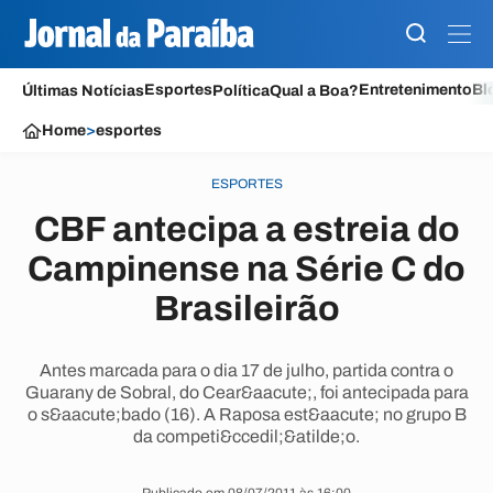
Esportes
Entretenimento
Bl
Últimas Notícias
Política
Qual a Boa?
Home
>
esportes
ESPORTES
CBF antecipa a estreia do
Campinense na Série C do
Brasileirão
Antes marcada para o dia 17 de julho, partida contra o
Guarany de Sobral, do Cear&aacute;, foi antecipada para
o s&aacute;bado (16). A Raposa est&aacute; no grupo B
da competi&ccedil;&atilde;o.