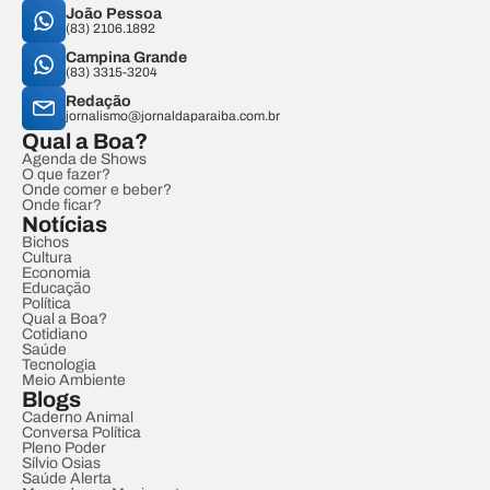
João Pessoa
(83) 2106.1892
Campina Grande
(83) 3315-3204
Redação
jornalismo@jornaldaparaiba.com.br
Qual a Boa?
Agenda de Shows
O que fazer?
Onde comer e beber?
Onde ficar?
Notícias
Bichos
Cultura
Economia
Educação
Política
Qual a Boa?
Cotidiano
Saúde
Tecnologia
Meio Ambiente
Blogs
Caderno Animal
Conversa Política
Pleno Poder
Sílvio Osias
Saúde Alerta