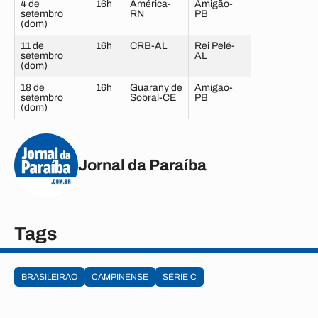
4 de
16h
América-
Amigão-
setembro
RN
PB
(dom)
11 de
16h
CRB-AL
Rei Pelé-
setembro
AL
(dom)
18 de
16h
Guarany de
Amigão-
setembro
Sobral-CE
PB
(dom)
Jornal da Paraíba
Tags
BRASILEIRAO
CAMPINENSE
SÉRIE C