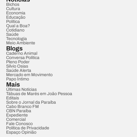
Bichos
Cultura
Economia
Educação
Política
Qual a Boa?
Cotidiano
Saúde
Tecnologia
Meio Ambiente
Blogs
Caderno Animal
Conversa Política
Pleno Poder
Sílvio Osias
Saúde Alerta
Mercado em Movimento
Papo Íntimo
Mais
Últimas Notícias
Tábuas de Marés em João Pessoa
Editais
Sobre o Jornal da Paraíba
Cabo Branco FM
CBN Paraíba
Expediente
Comercial
Fale Conosco
Política de Privacidade
Espaço Opinião