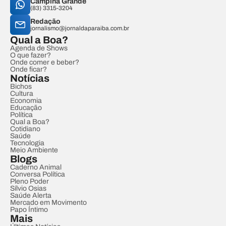
Campina Grande
(83) 3315-3204
Redação
jornalismo@jornaldaparaiba.com.br
Qual a Boa?
Agenda de Shows
O que fazer?
Onde comer e beber?
Onde ficar?
Notícias
Bichos
Cultura
Economia
Educação
Política
Qual a Boa?
Cotidiano
Saúde
Tecnologia
Meio Ambiente
Blogs
Caderno Animal
Conversa Política
Pleno Poder
Sílvio Osias
Saúde Alerta
Mercado em Movimento
Papo Íntimo
Mais