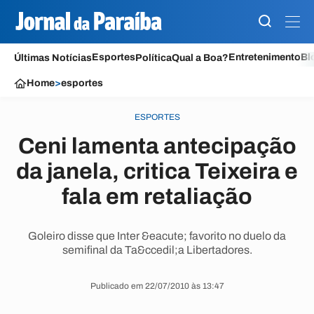
Esportes
Entretenimento
Bl
Últimas Notícias
Política
Qual a Boa?
Home
>
esportes
ESPORTES
Ceni lamenta antecipação
da janela, critica Teixeira e
fala em retaliação
Goleiro disse que Inter &eacute; favorito no duelo da
semifinal da Ta&ccedil;a Libertadores.
Publicado em 22/07/2010 às 13:47