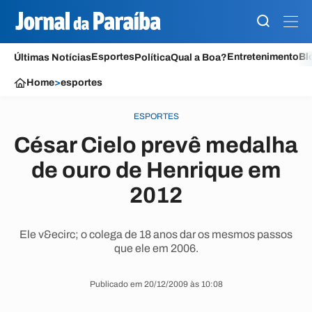
Esportes
Entretenimento
Bl
Últimas Notícias
Política
Qual a Boa?
Home
>
esportes
ESPORTES
César Cielo prevê medalha
de ouro de Henrique em
2012
Ele v&ecirc; o colega de 18 anos dar os mesmos passos
que ele em 2006.
Publicado em 20/12/2009 às 10:08