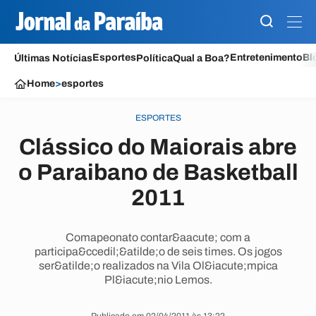
Esportes
Entretenimento
Bl
Últimas Notícias
Política
Qual a Boa?
Home
>
esportes
ESPORTES
Clássico do Maiorais abre
o Paraibano de Basketball
2011
Comapeonato contar&aacute; com a
participa&ccedil;&atilde;o de seis times. Os jogos
ser&atilde;o realizados na Vila Ol&iacute;mpica
Pl&iacute;nio Lemos.