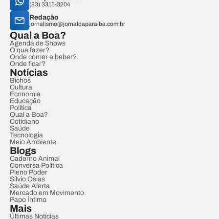
(83) 3315-3204
Redação
jornalismo@jornaldaparaiba.com.br
Qual a Boa?
Agenda de Shows
O que fazer?
Onde comer e beber?
Onde ficar?
Notícias
Bichos
Cultura
Economia
Educação
Política
Qual a Boa?
Cotidiano
Saúde
Tecnologia
Meio Ambiente
Blogs
Caderno Animal
Conversa Política
Pleno Poder
Sílvio Osias
Saúde Alerta
Mercado em Movimento
Papo Íntimo
Mais
Últimas Notícias