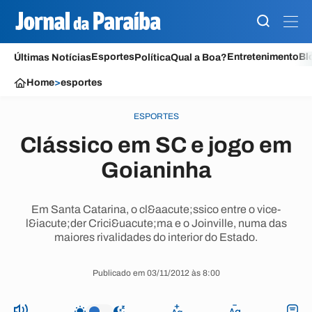
Esportes
Entretenimento
Bl
Últimas Notícias
Política
Qual a Boa?
Home
>
esportes
ESPORTES
Clássico em SC e jogo em
Goianinha
Em Santa Catarina, o cl&aacute;ssico entre o vice-
l&iacute;der Crici&uacute;ma e o Joinville, numa das
maiores rivalidades do interior do Estado.
Publicado em 03/11/2012 às 8:00