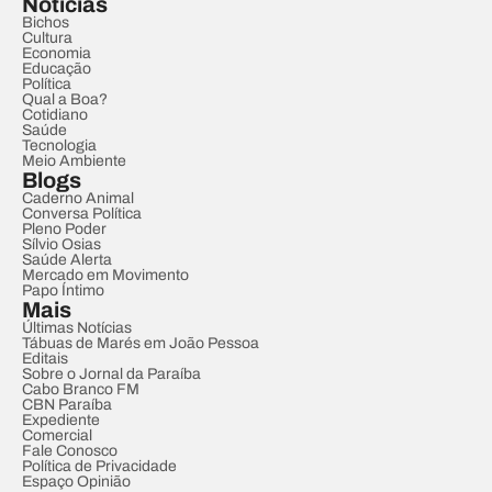
Notícias
Bichos
Cultura
Economia
Educação
Política
Qual a Boa?
Cotidiano
Saúde
Tecnologia
Meio Ambiente
Blogs
Caderno Animal
Conversa Política
Pleno Poder
Sílvio Osias
Saúde Alerta
Mercado em Movimento
Papo Íntimo
Mais
Últimas Notícias
Tábuas de Marés em João Pessoa
Editais
Sobre o Jornal da Paraíba
Cabo Branco FM
CBN Paraíba
Expediente
Comercial
Fale Conosco
Política de Privacidade
Espaço Opinião