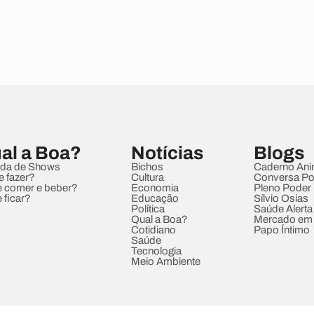
al a Boa?
Notícias
Blogs
da de Shows
Bichos
Caderno Ani
e fazer?
Cultura
Conversa Pol
 comer e beber?
Economia
Pleno Poder
 ficar?
Educação
Sílvio Osias
Política
Saúde Alerta
Qual a Boa?
Mercado em
Cotidiano
Papo Íntimo
Saúde
Tecnologia
Meio Ambiente