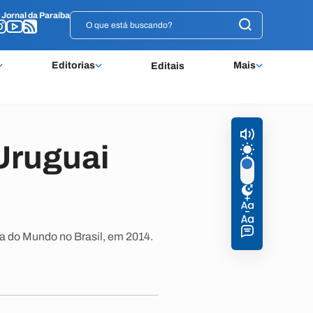
o
o
Jornal da Paraíba
Jornal da Paraíba
Editorias
Mais
Editais
Uruguai
a do Mundo no Brasil, em 2014.