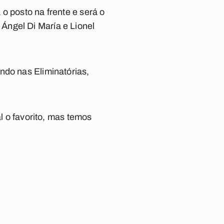
o posto na frente e será o
Ángel Di María e Lionel
ndo nas Eliminatórias,
al o favorito, mas temos