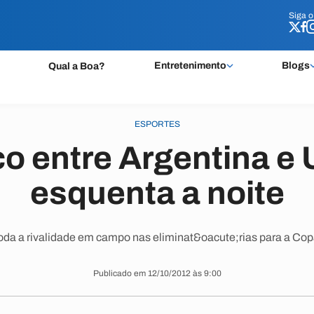
Siga 
Siga 
Entretenimento
Blogs
Qual a Boa?
ESPORTES
co entre Argentina e 
esquenta a noite
oda a rivalidade em campo nas eliminat&oacute;rias para a Cop
Publicado em 12/10/2012 às 9:00