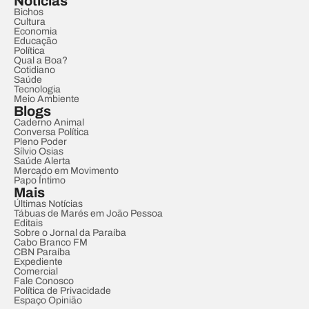
Notícias
Bichos
Cultura
Economia
Educação
Política
Qual a Boa?
Cotidiano
Saúde
Tecnologia
Meio Ambiente
Blogs
Caderno Animal
Conversa Política
Pleno Poder
Sílvio Osias
Saúde Alerta
Mercado em Movimento
Papo Íntimo
Mais
Últimas Notícias
Tábuas de Marés em João Pessoa
Editais
Sobre o Jornal da Paraíba
Cabo Branco FM
CBN Paraíba
Expediente
Comercial
Fale Conosco
Política de Privacidade
Espaço Opinião