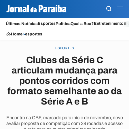
Esportes
Entretenimento
Bl
Últimas Notícias
Política
Qual a Boa?
Home
>
esportes
ESPORTES
Clubes da Série C
articulam mudança para
pontos corridos com
formato semelhante ao da
Série A e B
Encontro na CBF, marcado para início de novembro, deve
avaliar proposta de competição com 38 rodadas e acesso