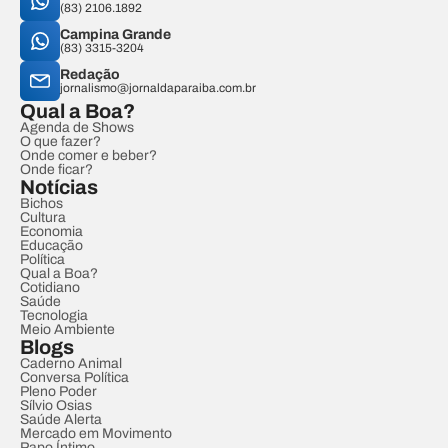
(83) 2106.1892
Campina Grande
(83) 3315-3204
Redação
jornalismo@jornaldaparaiba.com.br
Qual a Boa?
Agenda de Shows
O que fazer?
Onde comer e beber?
Onde ficar?
Notícias
Bichos
Cultura
Economia
Educação
Política
Qual a Boa?
Cotidiano
Saúde
Tecnologia
Meio Ambiente
Blogs
Caderno Animal
Conversa Política
Pleno Poder
Sílvio Osias
Saúde Alerta
Mercado em Movimento
Papo Íntimo