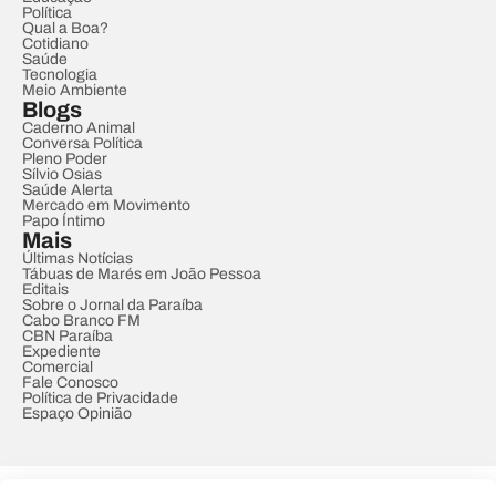
Política
Qual a Boa?
Cotidiano
Saúde
Tecnologia
Meio Ambiente
Blogs
Caderno Animal
Conversa Política
Pleno Poder
Sílvio Osias
Saúde Alerta
Mercado em Movimento
Papo Íntimo
Mais
Últimas Notícias
Tábuas de Marés em João Pessoa
Editais
Sobre o Jornal da Paraíba
Cabo Branco FM
CBN Paraíba
Expediente
Comercial
Fale Conosco
Política de Privacidade
Espaço Opinião
© REDE PARAÍBA DE COMUNICAÇÃO