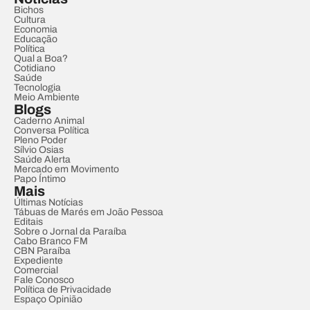
Bichos
Cultura
Economia
Educação
Política
Qual a Boa?
Cotidiano
Saúde
Tecnologia
Meio Ambiente
Blogs
Caderno Animal
Conversa Política
Pleno Poder
Sílvio Osias
Saúde Alerta
Mercado em Movimento
Papo Íntimo
Mais
Últimas Notícias
Tábuas de Marés em João Pessoa
Editais
Sobre o Jornal da Paraíba
Cabo Branco FM
CBN Paraíba
Expediente
Comercial
Fale Conosco
Política de Privacidade
Espaço Opinião