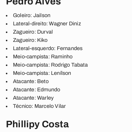
Pedro Alves
Goleiro:
Jailson
Lateral-direito:
Wagner Diniz
Zagueiro:
Durval
Zagueiro:
Kiko
Lateral-esquerdo:
Fernandes
Meio-campista:
Raminho
Meio-campista:
Rodrigo Tabata
Meio-campista:
Lenílson
Atacante:
Beto
Atacante:
Edmundo
Atacante:
Warley
Técnico:
Marcelo Vilar
Phillipy Costa