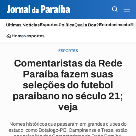
Esportes
Entretenimento
Bl
Últimas Notícias
Política
Qual a Boa?
Home
>
esportes
ESPORTES
Comentaristas da Rede
Paraíba fazem suas
seleções do futebol
paraibano no século 21;
veja
Nomes históricos que passaram em grandes clubes do
estado, como Botafogo-PB, Campinense e Treze, estão