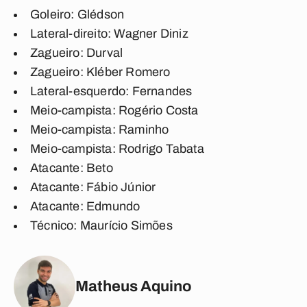
Goleiro
: Glédson
Lateral-direito
: Wagner Diniz
Zagueiro
: Durval
Zagueiro
: Kléber Romero
Lateral-esquerdo
: Fernandes
Meio-campista
: Rogério Costa
Meio-campista
: Raminho
Meio-campista
: Rodrigo Tabata
Atacante
: Beto
Atacante
: Fábio Júnior
Atacante
: Edmundo
Técnico
: Maurício Simões
Matheus Aquino