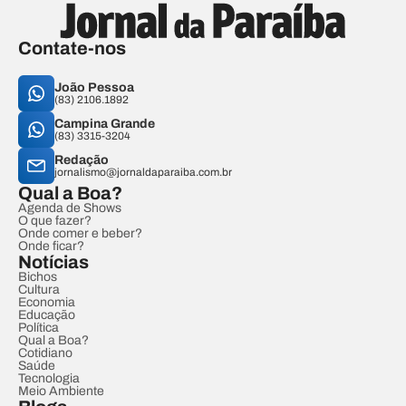
Contate-nos
João Pessoa
(83) 2106.1892
Campina Grande
(83) 3315-3204
Redação
jornalismo@jornaldaparaiba.com.br
Qual a Boa?
Agenda de Shows
O que fazer?
Onde comer e beber?
Onde ficar?
Notícias
Bichos
Cultura
Economia
Educação
Política
Qual a Boa?
Cotidiano
Saúde
Tecnologia
Meio Ambiente