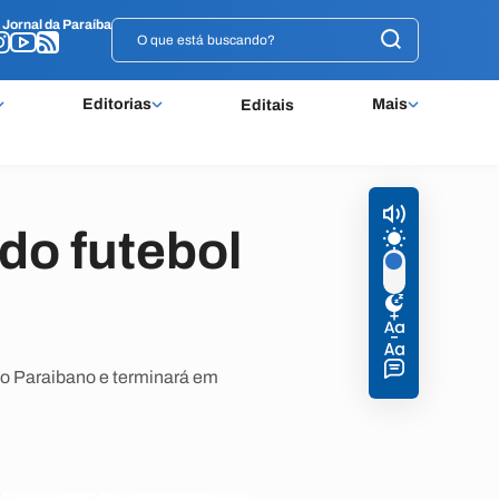
o
o
Jornal da Paraíba
Jornal da Paraíba
Editorias
Mais
Editais
do futebol
to Paraibano e terminará em