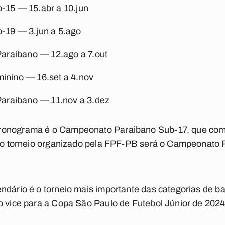
-15 —
15.abr a 10.jun
b-19
—
3.jun a 5.ago
Paraibano
—
12.ago a 7.out
minino —
16.set a 4.nov
Paraibano —
11.nov a 3.dez
ronograma é o Campeonato Paraibano Sub-17, que come
eiro torneio organizado pela FPF-PB será o Campeonato 
ndário é o torneio mais importante das categorias de b
o vice para a Copa São Paulo de Futebol Júnior de 202