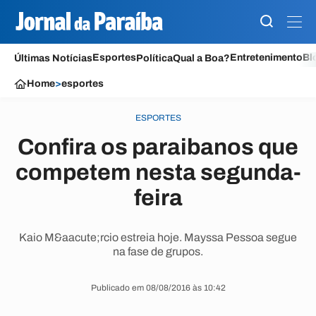
Esportes
Entretenimento
Bl
Últimas Notícias
Política
Qual a Boa?
Home
>
esportes
ESPORTES
Confira os paraibanos que
competem nesta segunda-
feira
Kaio M&aacute;rcio estreia hoje. Mayssa Pessoa segue
na fase de grupos.
Publicado em 08/08/2016 às 10:42