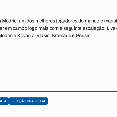
a Modric, um dos melhores jogadores do mundo e maestr
rar em campo logo mais com a seguinte escalação:
Liva
odric e Kovacic; Vlasic, Kramaric e Perisic.
ACIA
SELEÇÃO BRASILEIRA