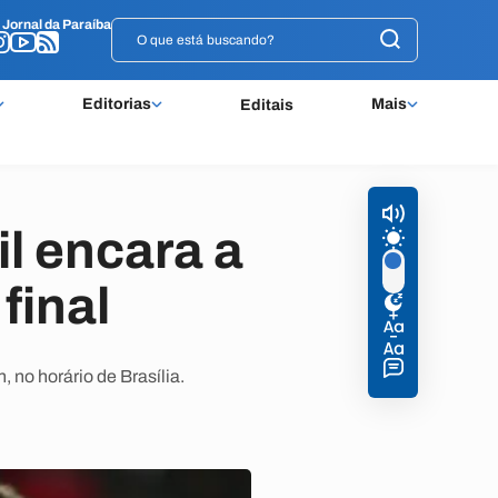
o
o
Jornal da Paraíba
Jornal da Paraíba
Editorias
Mais
Editais
l encara a
final
, no horário de Brasília.