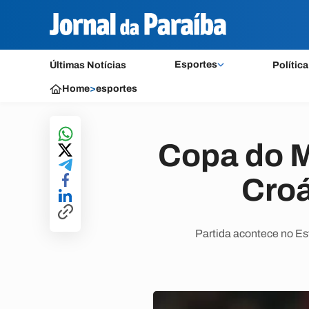
Esportes
Últimas Notícias
Política
Home
>
esportes
Copa do M
Croá
Partida acontece no Está