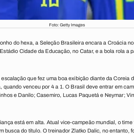
Foto: Getty Images
nho do hexa, a Seleção Brasileira encara a Croácia no i
 Estádio Cidade da Educação, no Catar, e a bola rola a pa
 a escalação que fez uma boa exibição diante da Coreia d
ra, quando venceu por 4 a 1. O Brasil deve entrar em c
uinhos e Danilo; Casemiro, Lucas Paquetá e Neymar; Vin
nfiança está em alta. Atual vice-campeão mundial, o ti
busca do título. O treinador Zlatko Dalic, no entanto, foi