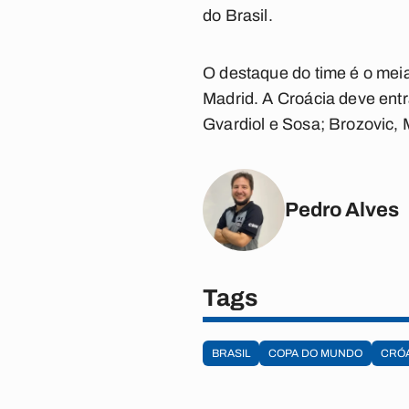
do Brasil.
O destaque do time é o mei
Madrid. A Croácia deve ent
Gvardiol e Sosa; Brozovic, M
Pedro Alves
Tags
BRASIL
COPA DO MUNDO
CRÓ