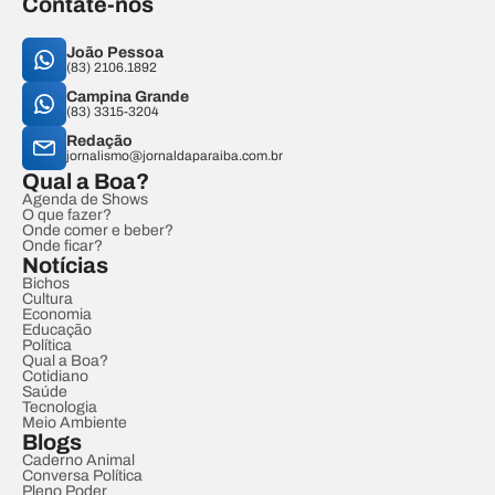
Contate-nos
João Pessoa
(83) 2106.1892
Campina Grande
(83) 3315-3204
Redação
jornalismo@jornaldaparaiba.com.br
Qual a Boa?
Agenda de Shows
O que fazer?
Onde comer e beber?
Onde ficar?
Notícias
Bichos
Cultura
Economia
Educação
Política
Qual a Boa?
Cotidiano
Saúde
Tecnologia
Meio Ambiente
Blogs
Caderno Animal
Conversa Política
Pleno Poder