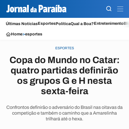
Esportes
Entretenimento
Bl
Últimas Notícias
Política
Qual a Boa?
Home
>
esportes
ESPORTES
Copa do Mundo no Catar:
quatro partidas definirão
os grupos G e H nesta
sexta-feira
Confrontos definirão o adversário do Brasil nas oitavas da
competição e também o caminho que a Amarelinha
trilhará até o hexa.