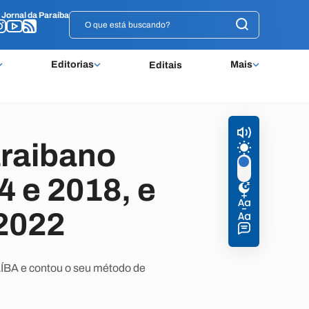
o
o
Jornal da Paraíba
Jornal da Paraíba
Editorias
Mais
Editais
araibano
4 e 2018, e
 2022
ÍBA e contou o seu método de