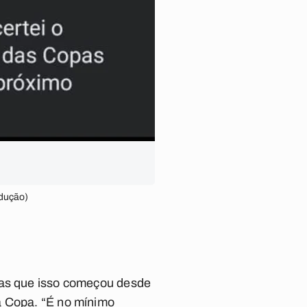
odução)
 mas que isso começou desde
ra Copa.
“
É no mínimo