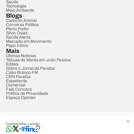
Saúde
Tecnologia
Meio Ambiente
Blogs
Caderno Animal
Conversa Política
Pleno Poder
Sílvio Osias
Saúde Alerta
Mercado em Movimento
Papo Íntimo
Mais
Últimas Notícias
Tábuas de Marés em João Pessoa
Editais
Sobre o Jornal da Paraíba
Cabo Branco FM
CBN Paraíba
Expediente
Comercial
Fale Conosco
Política de Privacidade
Espaço Opinião
© REDE PARAÍBA DE COMUNICAÇÃO
Compartilhe o artigo
Developed by
Designed by