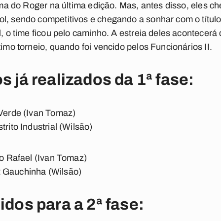
tima do Roger na última edição. Mas, antes disso, eles 
ol, sendo competitivos e chegando a sonhar com o títul
l, o time ficou pelo caminho. A estreia deles acontecerá
timo torneio, quando foi vencido pelos Funcionários II.
s já realizados da 1ª fase:
 Verde
(Ivan Tomaz)
rito Industrial
(Wilsão)
ão Rafael
(Ivan Tomaz)
 2 Gauchinha
(Wilsão)
idos para a 2ª fase: