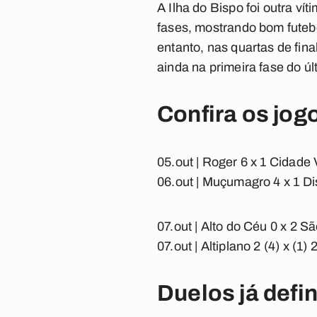
A Ilha do Bispo foi outra ví
fases, mostrando bom futeb
entanto, nas quartas de fina
ainda na primeira fase do úl
Confira os jogo
05.out |
Roger 6 x 1 Cidade
06.out |
Muçumagro 4 x 1 Dist
07.out |
Alto do Céu 0 x 2 S
07.out |
Altiplano 2 (4) x (1)
Duelos já defin