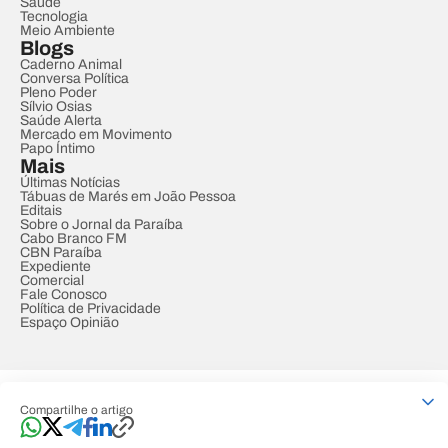
Saúde
Tecnologia
Meio Ambiente
Blogs
Caderno Animal
Conversa Política
Pleno Poder
Sílvio Osias
Saúde Alerta
Mercado em Movimento
Papo Íntimo
Mais
Últimas Notícias
Tábuas de Marés em João Pessoa
Editais
Sobre o Jornal da Paraíba
Cabo Branco FM
CBN Paraíba
Expediente
Comercial
Fale Conosco
Política de Privacidade
Espaço Opinião
© REDE PARAÍBA DE COMUNICAÇÃO
Compartilhe o artigo
Developed by
Designed by