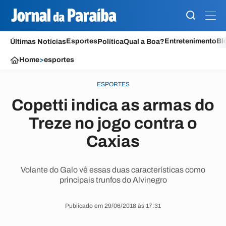
Esportes
Entretenimento
Bl
Últimas Notícias
Política
Qual a Boa?
Home
>
esportes
ESPORTES
Copetti indica as armas do
Treze no jogo contra o
Caxias
Volante do Galo vê essas duas características como
principais trunfos do Alvinegro
Publicado em 29/06/2018 às 17:31