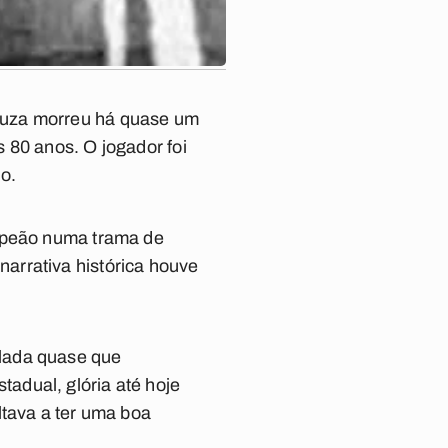
ouza morreu há quase um
 80 anos. O jogador foi
no.
ampeão numa trama de
arrativa histórica houve
olada quase que
adual, glória até hoje
ltava a ter uma boa