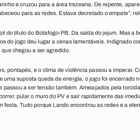
arinho e cruzou para a área trezeana. De repente, apar
beceou para as redes. Estava decretado o empate”, re
gol do título do Botafogo-PB. Da saída do jejum. Mas a b
os do jogo deu lugar a cenas lamentáveis. Indignado c
, que chegou a ser agredido.
s, pontapés, e o clima de violência passou a imperar. 
e uma suposta queda de energia, o jogo foi encerrado n
ante passou a ser tensão também. Ameaçados pela torcida
orrer, pular o muro do PV e sair rapidamente das imed
m festa. Tudo porque Lando encontrou as redes e a ete