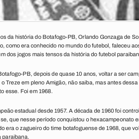
ros da história do Botafogo-PB, Orlando Gonzaga de S
o, como era conhecido no mundo do futebol, faleceu aos
 dos jogos mais tensos da história do futebol paraiba
 Botafogo-PB, depois de quase 10 anos, voltar a ser c
o Treze em pleno Amigão, não saiba, mas antes dessa n
nto esse. Foi em 1968.
eão estadual desde 1957. A década de 1960 foi contr
se, que nesse período conquistou o hexacampeonato est
do era o zagueiro do time botafoguense de 1968, que vo
a paraibana.