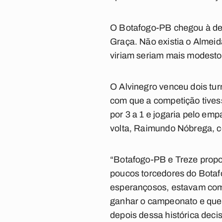
O Botafogo-PB chegou à de
Graça. Não existia o Almei
viriam seriam mais modest
O Alvinegro venceu dois tu
com que a competição tivess
por 3 a 1 e jogaria pelo em
volta, Raimundo Nóbrega, c
“Botafogo-PB e Treze propor
poucos torcedores do Botafo
esperançosos, estavam com 
ganhar o campeonato e queb
depois dessa histórica deci