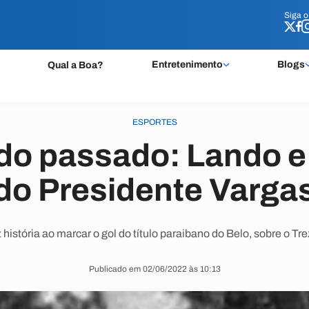
Siga 
Siga 
Entretenimento
Blogs
Qual a Boa?
ESPORTES
do passado: Lando e 
do Presidente Varga
 história ao marcar o gol do título paraibano do Belo, sobre o Tr
Publicado em 02/06/2022 às 10:13