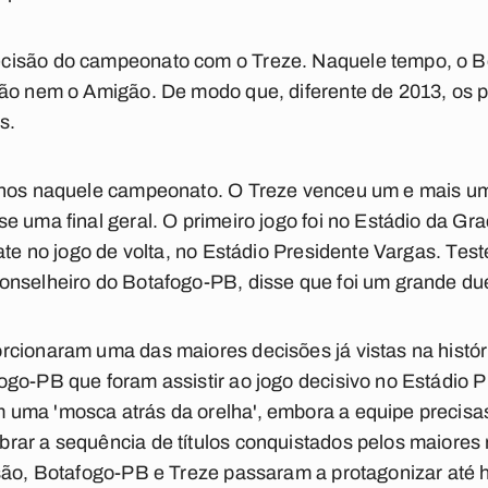
cisão do campeonato com o Treze. Naquele tempo, o Be
dão nem o Amigão. De modo que, diferente de 2013, os 
os.
rnos naquele campeonato. O Treze venceu um e mais um 
e uma final geral. O primeiro jogo foi no Estádio da G
pate no jogo de volta, no Estádio Presidente Vargas. Te
onselheiro do Botafogo-PB, disse que foi um grande du
cionaram uma das maiores decisões já vistas na históri
go-PB que foram assistir ao jogo decisivo no Estádio 
uma 'mosca atrás da orelha', embora a equipe precis
rar a sequência de títulos conquistados pelos maiores 
são, Botafogo-PB e Treze passaram a protagonizar até h