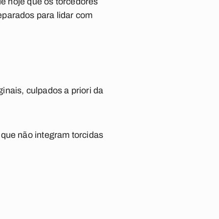
de hoje que os torcedores
eparados para lidar com
nais, culpados a priori da
 que não integram torcidas