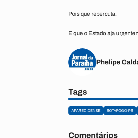
Pois que repercuta.
E que o Estado aja urgentem
Phelipe Cald
Tags
APARECIDENSE
BOTAFOGO-PB
Comentários