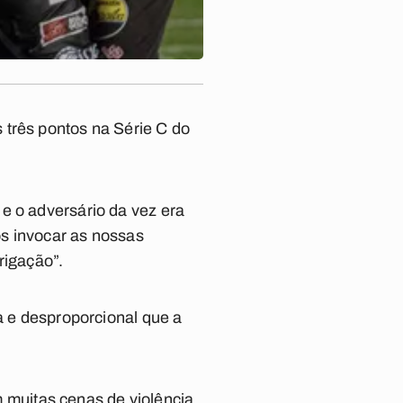
 três pontos na Série C do
e o adversário da vez era
s invocar as nossas
rigação”.
a e desproporcional que a
am muitas cenas de violência,