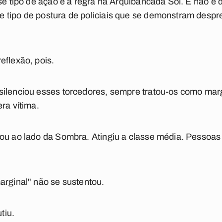
sse tipo de ação é a regra na Arquibancada Sol. E não é 
 tipo de postura de policiais que se demonstram despr
eflexão, pois.
ilenciou esses torcedores, sempre tratou-os como margi
ra vítima.
ou ao lado da Sombra. Atingiu a classe média. Pessoas
arginal" não se sustentou.
tiu.