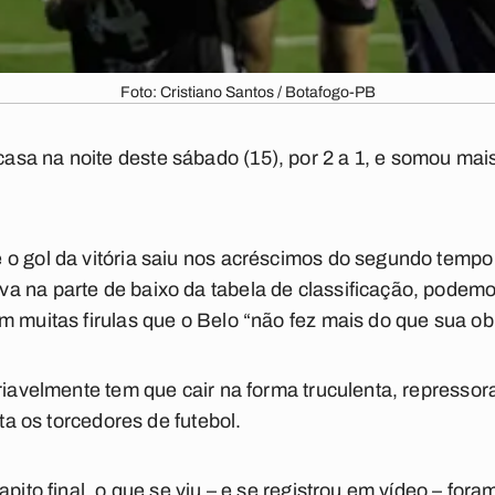
Foto: Cristiano Santos / Botafogo-PB
a na noite deste sábado (15), por 2 a 1, e somou mais
o gol da vitória saiu nos acréscimos do segundo tempo 
a na parte de baixo da tabela de classificação, podemo
m muitas firulas que o Belo “não fez mais do que sua ob
ariavelmente tem que cair na forma truculenta, repressor
ata os torcedores de futebol.
apito final, o que se viu – e se registrou em vídeo – for