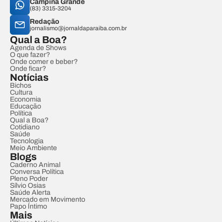
Campina Grande
(83) 3315-3204
Redação
jornalismo@jornaldaparaiba.com.br
Qual a Boa?
Agenda de Shows
O que fazer?
Onde comer e beber?
Onde ficar?
Notícias
Bichos
Cultura
Economia
Educação
Política
Qual a Boa?
Cotidiano
Saúde
Tecnologia
Meio Ambiente
Blogs
Caderno Animal
Conversa Política
Pleno Poder
Sílvio Osias
Saúde Alerta
Mercado em Movimento
Papo Íntimo
Mais