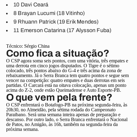
10 Davi Ceará
8 Brayan Lucumi (18 Vitinho)
9 Rhuann Patrick (19 Erik Mendes)
11 Emerson Catarina (17 Alysson Fuba)
Técnico:
Sérgio China
Como fica a situação?
O CSP agora soma seis pontos, com uma vitória, três empates e
uma derrota em cinco jogos disputados. O Tigre é o sétimo
colocado, três pontos abaixo do G-4 e três acima da zona de
rebaixamento. Já o Serra Branca tem quatro pontos e segue sem
vencer na competição: quatro empates e duas derrotas em seis
partidas. O Carcará está na oitava colocação, apenas um ponto
acima do Z-2, onde estão Queimadense e Auto Esporte-PB.
O que vem pela frente?
O CSP enfrentará o Botafogo-PB na próxima segunda-feira, às
20h30, no Almeidão, pela sétima rodada do Campeonato
Paraibano. Será uma semana inteira apenas de preparação e
descanso. Por outro lado, o Serra Branca enfrentará o Nacional
de Patos, no Amigão, às 16h, também na segunda-feira da
próxima semana.