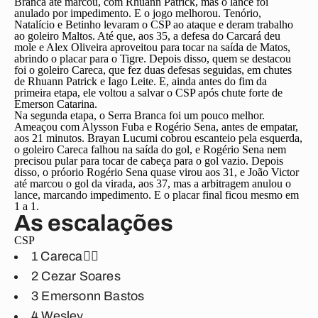
Branca até marcou, com Rhuann Patrick, mas o lance foi
anulado por impedimento. E o jogo melhorou. Tenório,
Natalício e Betinho levaram o CSP ao ataque e deram trabalho
ao goleiro Maltos. Até que, aos 35, a defesa do Carcará deu
mole e Alex Oliveira aproveitou para tocar na saída de Matos,
abrindo o placar para o Tigre. Depois disso, quem se destacou
foi o goleiro Careca, que fez duas defesas seguidas, em chutes
de Rhuann Patrick e Iago Leite. E, ainda antes do fim da
primeira etapa, ele voltou a salvar o CSP após chute forte de
Emerson Catarina.
Na segunda etapa, o Serra Branca foi um pouco melhor.
Ameaçou com Alysson Fuba e Rogério Sena, antes de empatar,
aos 21 minutos. Brayan Lucumi cobrou escanteio pela esquerda,
o goleiro Careca falhou na saída do gol, e Rogério Sena nem
precisou pular para tocar de cabeça para o gol vazio. Depois
disso, o próorio Rogério Sena quase virou aos 31, e João Victor
até marcou o gol da virada, aos 37, mas a arbitragem anulou o
lance, marcando impedimento. E o placar final ficou mesmo em
1 a 1.
As escalações
CSP
1 Careca
🖐🏽
2 Cezar Soares
3 Emersonn Bastos
4 Wesley