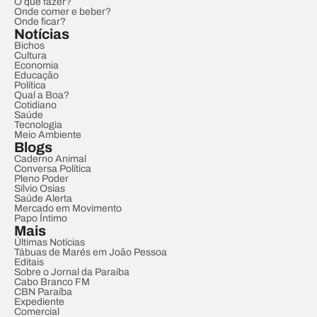
O que fazer?
Onde comer e beber?
Onde ficar?
Notícias
Bichos
Cultura
Economia
Educação
Política
Qual a Boa?
Cotidiano
Saúde
Tecnologia
Meio Ambiente
Blogs
Caderno Animal
Conversa Política
Pleno Poder
Sílvio Osias
Saúde Alerta
Mercado em Movimento
Papo Íntimo
Mais
Últimas Notícias
Tábuas de Marés em João Pessoa
Editais
Sobre o Jornal da Paraíba
Cabo Branco FM
CBN Paraíba
Expediente
Comercial