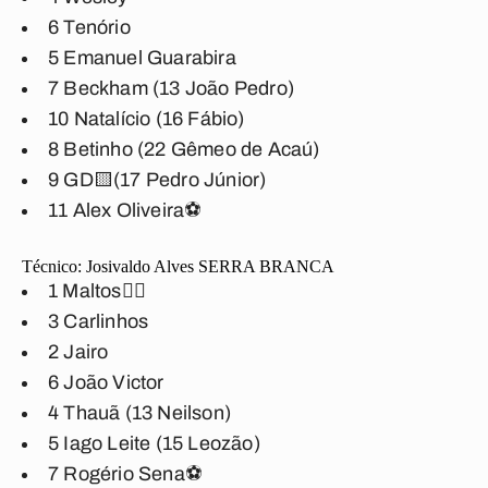
6 Tenório
5 Emanuel Guarabira
7 Beckham (13 João Pedro)
10 Natalício (16 Fábio)
8 Betinho (22 Gêmeo de Acaú)
9 GD🟨(17 Pedro Júnior)
11 Alex Oliveira⚽
Técnico:
Josivaldo Alves
SERRA BRANCA
1 Maltos
🖐🏽
3 Carlinhos
2 Jairo
6 João Victor
4 Thauã (13 Neilson)
5 Iago Leite (15 Leozão)
7 Rogério Sena⚽