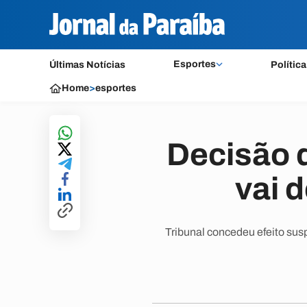
Esportes
Últimas Notícias
Política
Home
>
esportes
Decisão d
vai 
Tribunal concedeu efeito susp