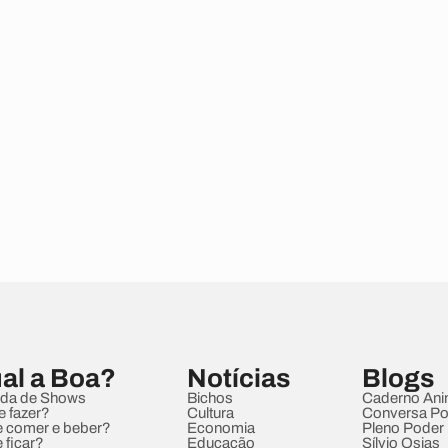
al a Boa?
Notícias
Blogs
da de Shows
Bichos
Caderno Ani
e fazer?
Cultura
Conversa Pol
 comer e beber?
Economia
Pleno Poder
 ficar?
Educação
Sílvio Osias