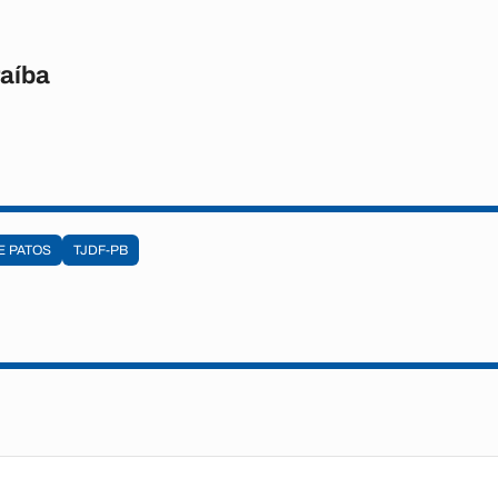
raíba
E PATOS
TJDF-PB