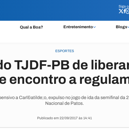
Siga 
Siga 
Entretenimento
Blogs
Qual a Boa?
ESPORTES
o TJDF-PB de libera
de encontro a regula
ensivo a Carl&atilde;o, expulso no jogo de ida da semifinal da 2&
Nacional de Patos.
Publicado em 22/09/2017 às 14:41