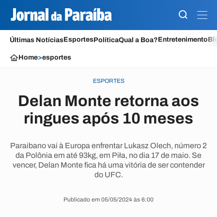
Esportes
Entretenimento
Bl
Últimas Notícias
Política
Qual a Boa?
Home
>
esportes
ESPORTES
Delan Monte retorna aos
ringues após 10 meses
Paraibano vai à Europa enfrentar Lukasz Olech, número 2
da Polônia em até 93kg, em Piła, no dia 17 de maio. Se
vencer, Delan Monte fica há uma vitória de ser contender
do UFC.
Publicado em 05/05/2024 às 6:00