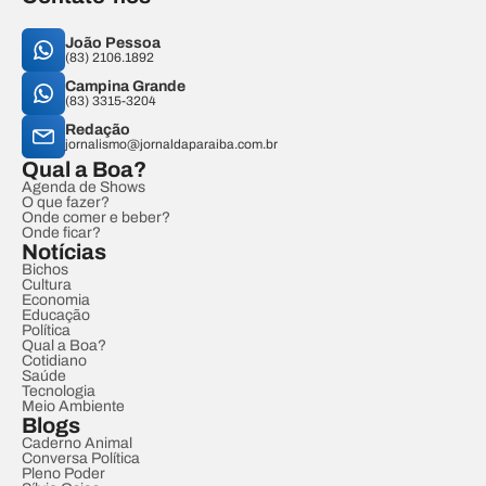
João Pessoa
(83) 2106.1892
Campina Grande
(83) 3315-3204
Redação
jornalismo@jornaldaparaiba.com.br
Qual a Boa?
Agenda de Shows
O que fazer?
Onde comer e beber?
Onde ficar?
Notícias
Bichos
Cultura
Economia
Educação
Política
Qual a Boa?
Cotidiano
Saúde
Tecnologia
Meio Ambiente
Blogs
Caderno Animal
Conversa Política
Pleno Poder