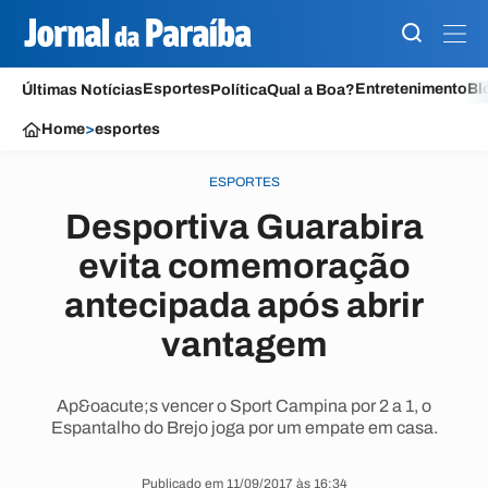
Esportes
Entretenimento
Bl
Últimas Notícias
Política
Qual a Boa?
Home
>
esportes
ESPORTES
Desportiva Guarabira
evita comemoração
antecipada após abrir
vantagem
Ap&oacute;s vencer o Sport Campina por 2 a 1, o
Espantalho do Brejo joga por um empate em casa.
Publicado em 11/09/2017 às 16:34