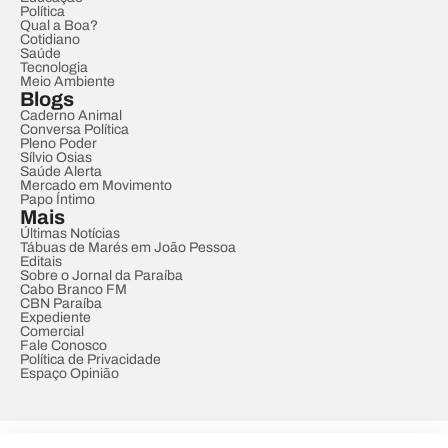
Política
Qual a Boa?
Cotidiano
Saúde
Tecnologia
Meio Ambiente
Blogs
Caderno Animal
Conversa Política
Pleno Poder
Sílvio Osias
Saúde Alerta
Mercado em Movimento
Papo Íntimo
Mais
Últimas Notícias
Tábuas de Marés em João Pessoa
Editais
Sobre o Jornal da Paraíba
Cabo Branco FM
CBN Paraíba
Expediente
Comercial
Fale Conosco
Política de Privacidade
Espaço Opinião
© REDE PARAÍBA DE COMUNICAÇÃO