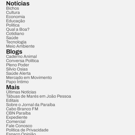
Notícias
Bichos
Cultura
Economia
Educação
Política
Qual a Boa?
Cotidiano
Saúde
Tecnologia
Meio Ambiente
Blogs
Caderno Animal
Conversa Política
Pleno Poder
Sílvio Osias
Saúde Alerta
Mercado em Movimento
Papo Íntimo
Mais
Últimas Notícias
Tábuas de Marés em João Pessoa
Editais
Sobre o Jornal da Paraíba
Cabo Branco FM
CBN Paraíba
Expediente
Comercial
Fale Conosco
Política de Privacidade
Espaço Opinião