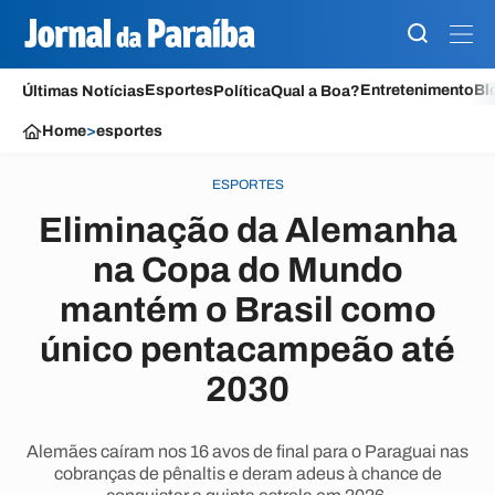
Esportes
Entretenimento
Bl
Últimas Notícias
Política
Qual a Boa?
Home
>
esportes
ESPORTES
Eliminação da Alemanha
na Copa do Mundo
mantém o Brasil como
único pentacampeão até
2030
Alemães caíram nos 16 avos de final para o Paraguai nas
cobranças de pênaltis e deram adeus à chance de