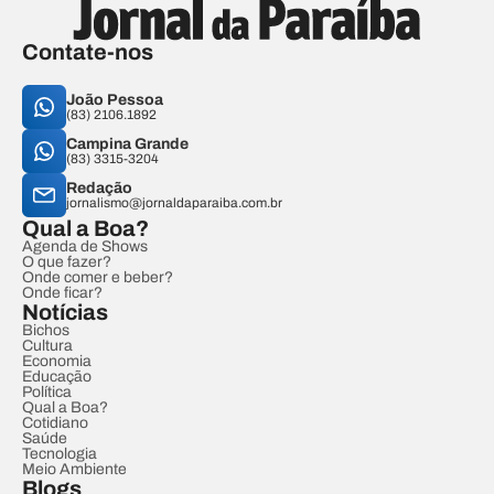
Contate-nos
João Pessoa
(83) 2106.1892
Campina Grande
(83) 3315-3204
Redação
jornalismo@jornaldaparaiba.com.br
Qual a Boa?
Agenda de Shows
O que fazer?
Onde comer e beber?
Onde ficar?
Notícias
Bichos
Cultura
Economia
Educação
Política
Qual a Boa?
Cotidiano
Saúde
Tecnologia
Meio Ambiente
Blogs